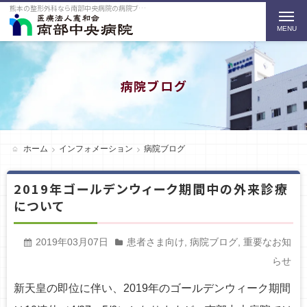
熊本の整形外科なら南部中央病院の病院ブログをご紹介
t
o
g
g
病院ブログ
l
e
n
ホーム
インフォメーション
病院ブログ
a
2019年ゴールデンウィーク期間中の外来診療
v
について
i
g
2019年03月07日
患者さま向け
,
病院ブログ
,
重要なお知
a
らせ
t
新天皇の即位に伴い、2019年のゴールデンウィーク期間
i