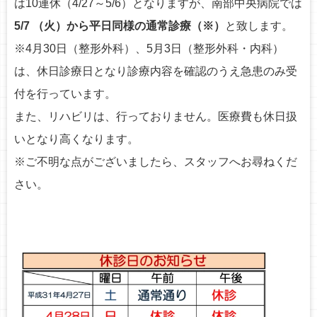
は10連休（4/27～5/6）となりますが、南部中央病院では
o
5/7 （火）から平日同様の通常診療（※）
と致します。
n
※4月30日（整形外科）、5月3日（整形外科・内科）
は、休日診療日となり診療内容を確認のうえ急患のみ受
付を行っています。
また、リハビリは、行っておりません。医療費も休日扱
いとなり高くなります。
※ご不明な点がございましたら、スタッフへお尋ねくだ
さい。