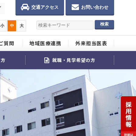
交通アクセス
お問い合わせ
プ
小
中
大
ご質問
地域医療連携
外来担当医表
る方
就職・見学希望の方