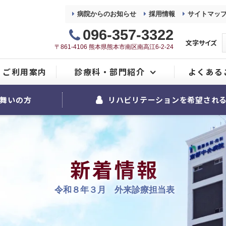
病院からのお知らせ
採用情報
サイトマッ
096-357-3322
文字サイズ
〒861-4106 熊本県熊本市南区南高江6-2-24
ご利用案内
診療科・部門紹介
よくある
整形外科
舞いの方
リハビリテーションを希望され
内科
麻酔科
新着情報
リハビリテーション室
令和８年３月 外来診療担当表
看護部
地域医療連携室