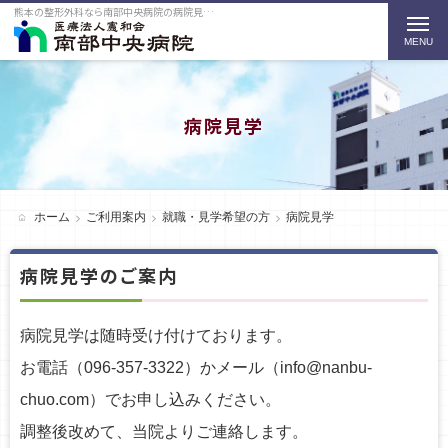
熊本の整形外科なら南部中央病院の病院見学をご紹介
t
o
g
g
病院見学
l
e
n
ホーム
ご利用案内
就職・見学希望の方
病院見学
a
病院見学のご案内
v
i
病院見学は随時受け付けております。
g
お電話（
096-357-3322
）かメール（info@nanbu-
a
chuo.com）でお申し込みください。
t
調整後改めて、当院よりご連絡します。
i