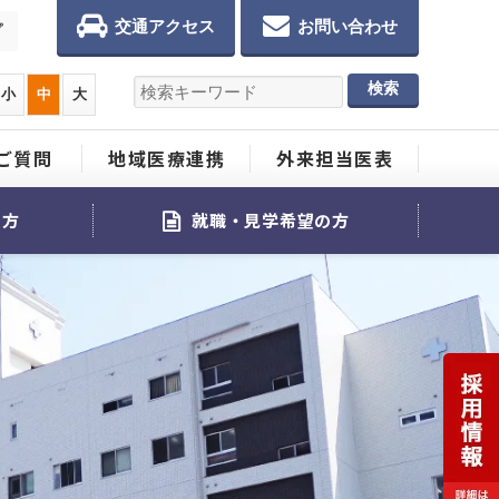
交通アクセス
お問い合わせ
プ
小
中
大
ご質問
地域医療連携
外来担当医表
る方
就職・見学希望の方