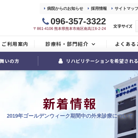
病院からのお知らせ
採用情報
サイトマッ
096-357-3322
文字サイズ
〒861-4106 熊本県熊本市南区南高江6-2-24
ご利用案内
診療科・部門紹介
よくある
整形外科
舞いの方
リハビリテーションを希望され
内科
麻酔科
新着情報
リハビリテーション室
2019年ゴールデンウィーク期間中の外来診療について
看護部
地域医療連携室