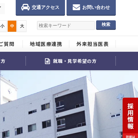
交通アクセス
お問い合わせ
プ
小
中
大
ご質問
地域医療連携
外来担当医表
る方
就職・見学希望の方