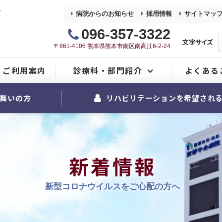
方へをご紹介
病院からのお知らせ
採用情報
サイトマッ
096-357-3322
文字サイズ
〒861-4106 熊本県熊本市南区南高江6-2-24
ご利用案内
診療科・部門紹介
よくある
整形外科
舞いの方
リハビリテーションを希望され
内科
麻酔科
新着情報
リハビリテーション室
新型コロナウイルスをご心配の方へ
看護部
地域医療連携室