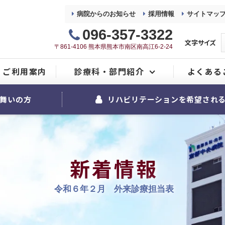
病院からのお知らせ
採用情報
サイトマッ
096-357-3322
文字サイズ
〒861-4106 熊本県熊本市南区南高江6-2-24
ご利用案内
診療科・部門紹介
よくある
整形外科
舞いの方
リハビリテーションを希望され
内科
麻酔科
新着情報
リハビリテーション室
令和６年２月 外来診療担当表
看護部
地域医療連携室