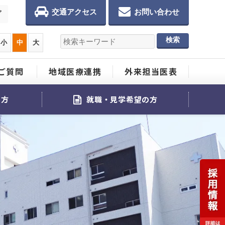
交通アクセス
お問い合わせ
プ
小
中
大
ご質問
地域医療連携
外来担当医表
る方
就職・見学希望の方