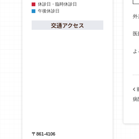
休診日・臨時休診日
午後休診日
外
交通アクセス
医
よ
病
〒861-4106