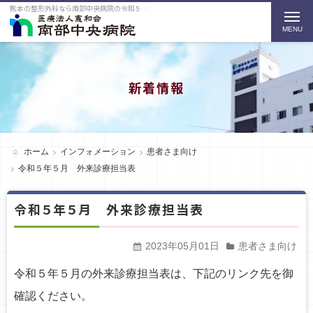
熊本の整形外科なら南部中央病院の令和５年５月 外来診療担当表をご紹介
t
o
g
g
新着情報
l
e
n
ホーム
インフォメーション
患者さま向け
a
令和５年５月 外来診療担当表
v
令和５年５月 外来診療担当表
i
g
2023年05月01日
患者さま向け
a
令和５年５月の外来診療担当表は、下記のリンク先を御
t
確認ください。
i