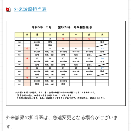
o
外来診療担当表
n
外来診察の担当医は、急遽変更となる場合がございま
す。