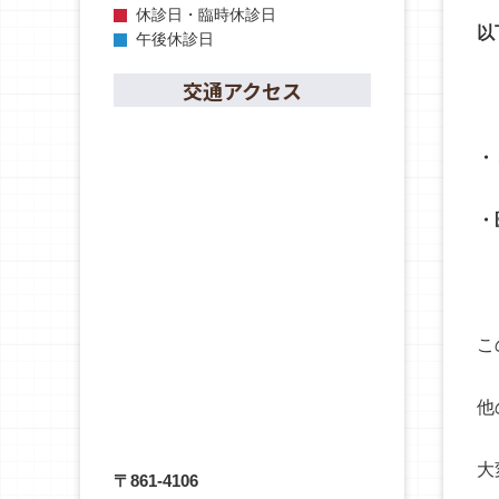
休診日・臨時休診日
以
午後休診日
交通アクセス
・
・
こ
他
大
〒861-4106