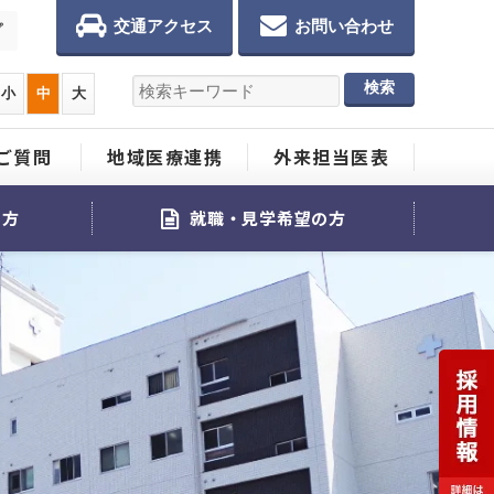
交通アクセス
お問い合わせ
プ
小
中
大
ご質問
地域医療連携
外来担当医表
る方
就職・見学希望の方