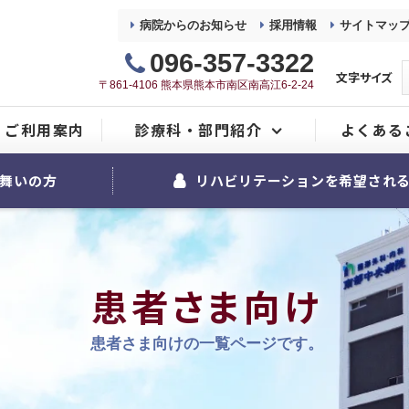
病院からのお知らせ
採用情報
サイトマッ
096-357-3322
文字サイズ
〒861-4106 熊本県熊本市南区南高江6-2-24
ご利用案内
診療科・部門紹介
よくある
整形外科
舞いの方
リハビリテーションを希望され
内科
麻酔科
患者さま向け
リハビリテーション室
患者さま向けの一覧ページです。
看護部
地域医療連携室