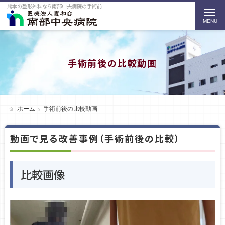
熊本の整形外科なら南部中央病院の手術前後の比較動画をご紹介
t
o
g
g
手術前後の比較動画
l
e
n
ホーム
手術前後の比較動画
a
動画で見る改善事例（手術前後の比較）
v
i
g
比較画像
a
t
i