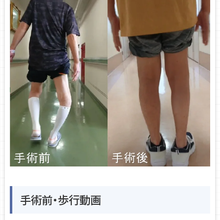
o
n
手術前・歩行動画