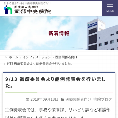
熊本の整形外科なら南部中央病院の9/13 褥瘡委員会より症例発表会を行いました。をご紹介
t
o
g
g
新着情報
l
e
n
ホーム
インフォメーション
医療関係者向け
a
9/13 褥瘡委員会より症例発表会を行いました。
v
9/13 褥瘡委員会より症例発表会を行いまし
i
た。
g
a
2019年09月18日
医療関係者向け
,
病院ブログ
t
症例発表会では、事務や栄養課、リハビリ課など看護部
i