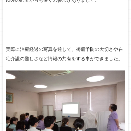
以外の部署からも多くの参加がありました。
o
n
実際に治療経過の写真を通して、褥瘡予防の大切さや在
宅介護の難しさなど情報の共有をする事ができました。