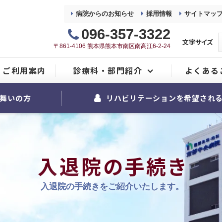
病院からのお知らせ
採用情報
サイトマッ
096-357-3322
文字サイズ
〒861-4106 熊本県熊本市南区南高江6-2-24
ご利用案内
診療科・部門紹介
よくある
整形外科
舞いの方
リハビリテーションを希望され
内科
麻酔科
入退院の手続き
リハビリテーション室
入退院の手続きをご紹介いたします。
看護部
地域医療連携室