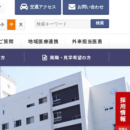
交通アクセス
お問い合わせ
プ
小
中
大
ご質問
地域医療連携
外来担当医表
る方
就職・見学希望の方