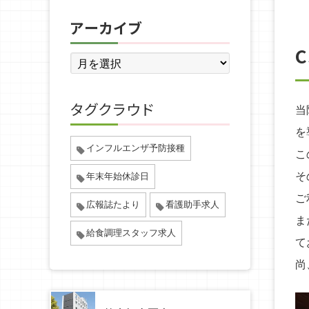
アーカイブ
タグクラウド
当
を
インフルエンザ予防接種
こ
そ
年末年始休診日
ご
広報誌たより
看護助手求人
ま
給食調理スタッフ求人
て
尚