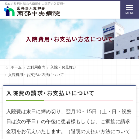
熊本の整形外科なら南部中央病院の入院費用・お支払い方法についてをご紹介
t
o
g
g
入院費用・お支払い方法について
l
e
n
ホーム
ご利用案内
入院・お見舞い
a
入院費用・お支払い方法について
v
入院費の請求・お支払いについて
i
g
入院費は末日に締め切り、翌月10～15日（土・日・祝祭
a
日は次の平日）の午後に患者様もしくは、ご家族に請求
t
金額をお伝えいたします。（退院の支払い方法について
i