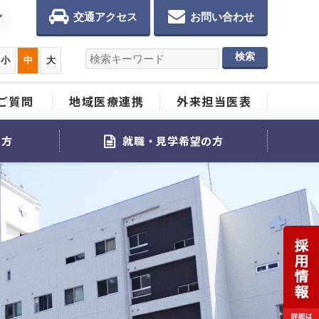
交通アクセス
お問い合わせ
プ
小
中
大
ご質問
地域医療連携
外来担当医表
る方
就職・見学希望の方