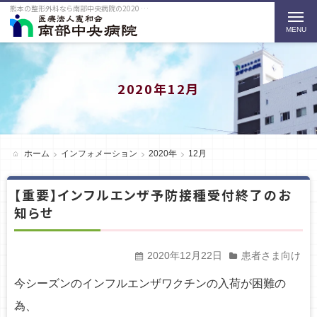
熊本の整形外科なら南部中央病院の2020 12月をご紹介
t
o
g
g
2020年12月
l
e
n
ホーム
インフォメーション
2020年
12月
a
【重要】インフルエンザ予防接種受付終了のお
v
知らせ
i
g
2020年12月22日
患者さま向け
a
今シーズンのインフルエンザワクチンの入荷が困難の
t
為、
i