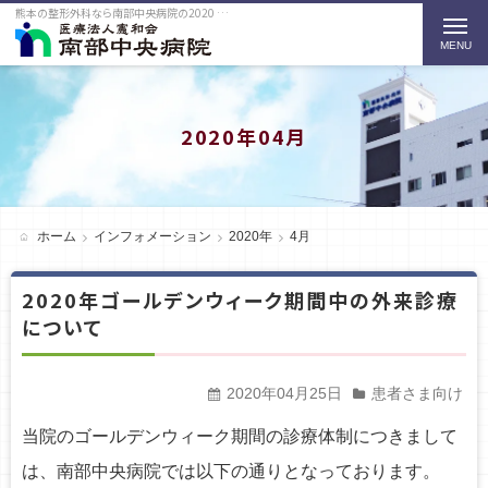
熊本の整形外科なら南部中央病院の2020 4月をご紹介
t
o
g
g
2020年04月
l
e
n
ホーム
インフォメーション
2020年
4月
a
2020年ゴールデンウィーク期間中の外来診療
v
について
i
g
2020年04月25日
患者さま向け
a
当院のゴールデンウィーク期間の診療体制につきまして
t
は、南部中央病院では以下の通りとなっております。
i