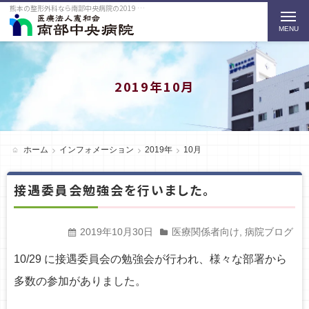
熊本の整形外科なら南部中央病院の2019 10月をご紹介
t
o
g
g
2019年10月
l
e
n
ホーム
インフォメーション
2019年
10月
a
接遇委員会勉強会を行いました。
v
i
2019年10月30日
医療関係者向け
,
病院ブログ
g
a
10/29 に接遇委員会の勉強会が行われ、様々な部署から
t
多数の参加がありました。
i