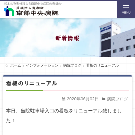
熊本の整形外科なら南部中央病院の看板のリニューアルをご紹介
t
o
g
g
新着情報
l
e
n
ホーム
インフォメーション
病院ブログ
看板のリニューアル
a
看板のリニューアル
v
i
2020年06月02日
病院ブログ
g
本日、当院駐車場入口の看板をリニューアル致しまし
a
た！
t
i