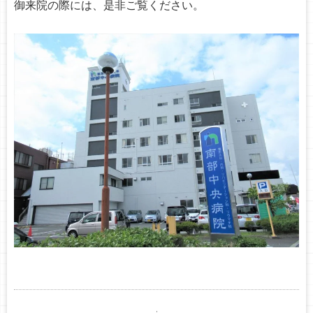
御来院の際には、是非ご覧ください。
o
n