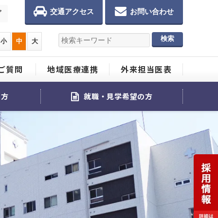
交通アクセス
お問い合わせ
プ
小
中
大
ご質問
地域医療連携
外来担当医表
る方
就職・見学希望の方