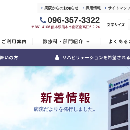
病院からのお知らせ
採用情報
サイトマッ
096-357-3322
文字サイズ
〒861-4106 熊本県熊本市南区南高江6-2-24
ご利用案内
診療科・部門紹介
よくある
整形外科
舞いの方
リハビリテーションを希望され
内科
麻酔科
新着情報
リハビリテーション室
病院だよりを発行しました。
看護部
地域医療連携室